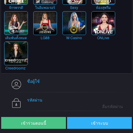
จักรพรรดิ
ในอิมพอเรอร์
Sexy
ห้องสุพรีม
เดิมพันทั้งหมด
LG88
W Casino
ONLive
Creedroomz
ชื่อผู้ใช้
รหัสผ่าน
ลืมรหัสผ่าน
เข้าร่วมตอนนี้
เข้าระบบ