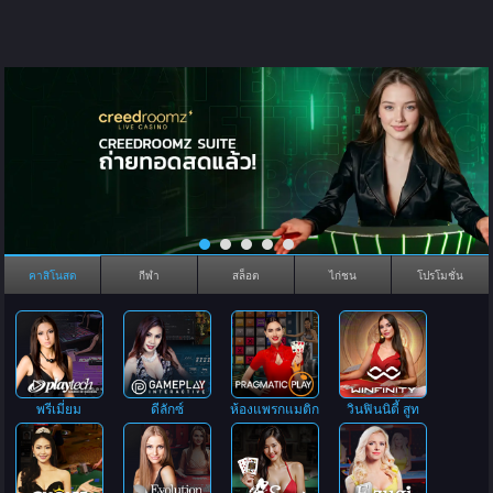
คาสิโนสด
กีฬา
สล็อต
ไก่ชน
โปรโมชั่น
พรีเมี่ยม
ดีลักซ์
ห้องแพรกแมติก
วินฟินนิตี้ สูท