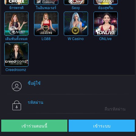
จักรพรรดิ
ในอิมพอเรอร์
Sexy
ห้องสุพรีม
เดิมพันทั้งหมด
LG88
W Casino
ONLive
Creedroomz
ชื่อผู้ใช้
รหัสผ่าน
ลืมรหัสผ่าน
เข้าร่วมตอนนี้
เข้าระบบ