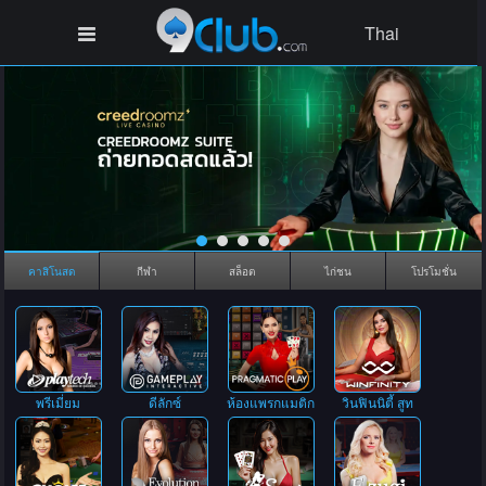
Thai
คาสิโนสด
กีฬา
สล็อต
ไก่ชน
โปรโมชั่น
พรีเมี่ยม
ดีลักซ์
ห้องแพรกแมติก
วินฟินนิตี้ สูท